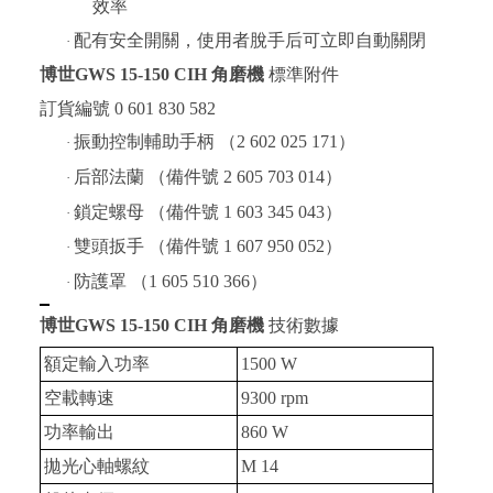
效率
配有安全開關，使用者脫手后可立即自動關閉
·
博世
GWS 15-150 CIH 角磨機
標準附件
訂貨編號 0 601 830 582
振動控制輔助手柄 （2 602 025 171）
·
后部法蘭 （備件號 2 605 703 014）
·
鎖定螺母 （備件號 1 603 345 043）
·
雙頭扳手 （備件號 1 607 950 052）
·
防護罩 （1 605 510 366）
·
博世
GWS 15-150 CIH 角磨機
技術數據
額定輸入功率
1500 W
空載轉速
9300 rpm
功率輸出
860 W
拋光心軸螺紋
M 14