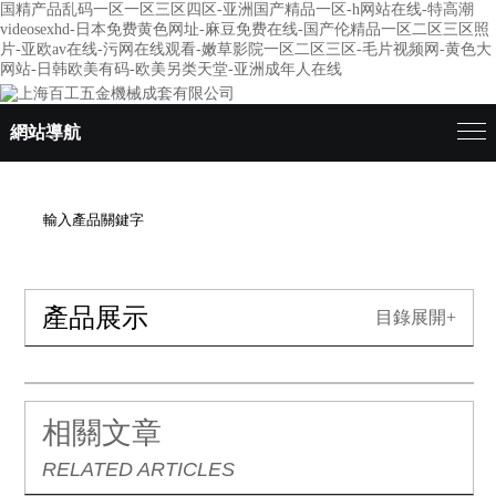
国精产品乱码一区一区三区四区-亚洲国产精品一区-h网站在线-特高潮
videosexhd-日本免费黄色网址-麻豆免费在线-国产伦精品一区二区三区照
片-亚欧av在线-污网在线观看-嫩草影院一区二区三区-毛片视频网-黄色大
网站-日韩欧美有码-欧美另类天堂-亚洲成年人在线
網站導航
產品展示
目錄展開+
相關文章
RELATED ARTICLES