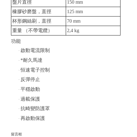
盤片直徑
150 mm
橡膠砂磨盤，直徑
125 mm
杯形鋼絲刷，直徑
70 mm
重量 （不帶電纜）
2,4 kg
功能
啟動電流限制
·
*耐久馬達
·
恒速電子控制
·
反彈停止
·
平穩啟動
·
過載保護
·
抗畸變防護罩
·
再啟動保護
·
留言框