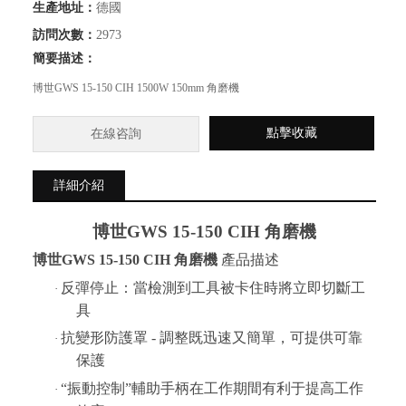
生產地址：
德國
訪問次數：
2973
簡要描述：
博世GWS 15-150 CIH 1500W 150mm 角磨機
點擊收藏
在線咨詢
詳細介紹
博世
GWS 15-150 CIH 角磨機
博世
GWS 15-150 CIH 角磨機
產品描述
反彈停止：當檢測到工具被卡住時將立即切斷工
·
具
抗變形防護罩 - 調整既迅速又簡單，可提供可靠
·
保護
“振動控制”輔助手柄在工作期間有利于提高工作
·