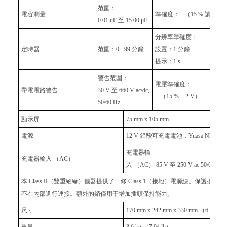
范圍：
電容測量
準確度：± （15 % 讀數 + 0.
0.01 uF 至 15.00 μF
分辨率準確度：
定時器
范圍：0 - 99 分鐘
設置：1 分鐘
提示：1 s
警告范圍：
電壓準確度：
帶電電路警告
30 V 至 660 V ac/dc,
± （15 % + 2 V）
50/60 Hz
顯示屏
75 mm x 105 mm
電源
12 V 鉛酸可充電電池，Yuasa NP2.8-1
充電器輸
充電器輸入 （AC）
入 （AC） 85 V 至 250 V ac 50/60 HZ 
本 Class II（雙重絕緣）儀器提供了一條 Class 1（接地）電源線。保護接
不在內部進行連接。額外的銷僅用于增加插頭保持能力。
尺寸
170 mm x 242 mm x 330 mm （6.7 in x 9
重量
3.6 kg （7.94 lb）