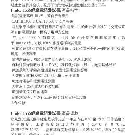
發生之前將其發現，是用于預防性或預測性維護的理想工具。
Fluke 1555絕緣電阻測試儀
產品
特性
測試電壓高達 10 kV，適合所有應用
CAT III 1000 V, CAT IV 600 V 安全等級
電壓擊穿檢測功能可提醒用戶存在電壓，并給出zui高 600 V（交流或直
流）的電壓讀數，提高了用戶安全性
在 250 - 1000 V 范圍內，可以 50 V 步長選擇測試電壓；高
于 1000 V 時，可以 100 V 步長選擇測試電壓
可在多達 99 個存儲位置存儲測量值，每個位置可分配一個*的用戶定義
標簽，以便調用
電池壽命長，兩次充電之間可進行 750 次以上測試
自動計算介質吸收比 （DAR） 和極化指數 （PI），無需其他設置
保護系統可消除高阻測量時表面泄漏電流的影響
大號數字式/模擬式 LCD 顯示屏，便于查看
可進行電容和泄漏電流測量
具有用于擊穿測試的斜坡功能
可測量高達 2T? 的電阻
定時測試時，可進行zui長 99 分鐘的定時器設置
3 年保修
Fluke 1555絕緣電阻測試儀
產品
規格
所規定的測試儀準確度是校準之后一年之內在 0 °C 至 35 °C 工作溫度下
的準確度。工作溫度超出此范圍時（-20 °C 至 0 °C 以
及 35 °C 至 50 °C），需將準確度數值增加 ± 0.25 % / °C，但在 20 % 誤