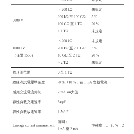
< 200 kΩ
未規定
200 kΩ 至 100 GΩ
5 %
5000 V
100 GΩ 至 1 TΩ
20 %
> 1 TΩ
未規定
< 200 kΩ
未規定
10000 V
200 kΩ 至 200 GΩ
5 %
（僅限 1555）
10 GΩ 至 2 TΩ
20 %
> 2 TΩ
未規定
條形圖范圍
0 至 1 TΩ
絕緣測試電壓準確度
-0 %, +10 %，在 1 mA 負載電流下
感應交流電流抑制
2 mA zui大值
容性負載充電速率
5s/μF
容性負載放電速率
1.5s/μF
范圍：
Leakage current measurement
準確度：± （5 % + 2 nA）
1 nA 至 2 mA