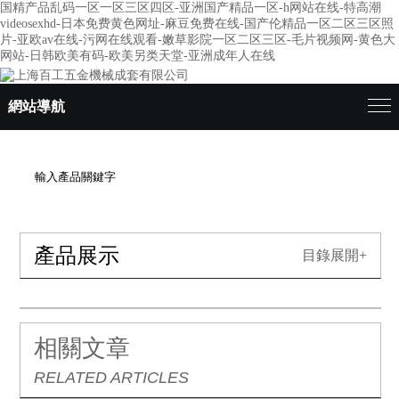
国精产品乱码一区一区三区四区-亚洲国产精品一区-h网站在线-特高潮
videosexhd-日本免费黄色网址-麻豆免费在线-国产伦精品一区二区三区照
片-亚欧av在线-污网在线观看-嫩草影院一区二区三区-毛片视频网-黄色大
网站-日韩欧美有码-欧美另类天堂-亚洲成年人在线
網站導航
產品展示
目錄展開+
相關文章
RELATED ARTICLES