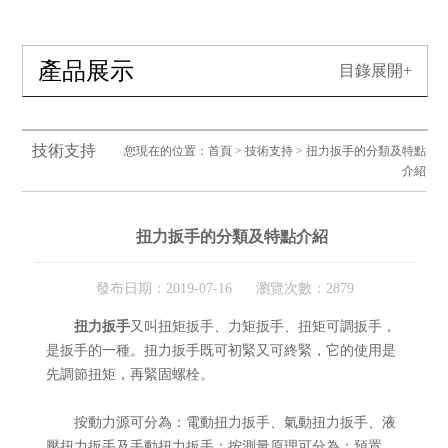
產品展示
目錄展開+
技術支持
您現在的位置：
首頁
>
技術支持
> 扭力扳手的分類及特點
介紹
扭力扳手的分類及特點介紹
發布日期：2019-07-16 瀏覽次數：2879
扭力扳手
又叫扭矩扳手、力矩扳手、扭矩可調扳手，
是扳手的一種。扭力扳手既可初緊又可終緊，它的使用是
先調節扭矩，再緊固螺栓。
按動力源可分為：電動扭力扳手、氣動扭力扳手、液
壓扭力扳手及手動扭力扳手；按測量原理可分為：預置