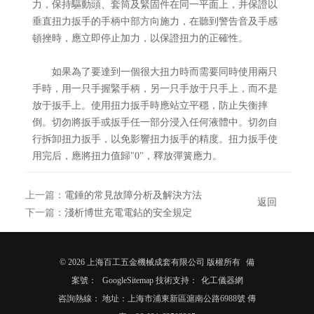
力，保持驅動頭、套筒及緊固件在同一平面上，并保證以
垂直扭力扳手的手柄中部方向施力，在聽到警告音及手感
頓挫時，應立即停止加力，以保證扭力的正確性。
如果為了要達到一個很大扭力時而需要同時使用兩只
手時，用一只手握緊手柄，另一只手放于只手上，而不是
放于扳手上。使用扭力扳手時應站立平穩，防止失衡摔
倒。切勿將扳手或扳手任一部分浸入任何液體中。切勿自
行拆卸扭力扳手，以免影響扭力扳手的精度。扭力扳手使
用完后，應將扭力值歸"0"，釋放彈簧應力。
上一篇：
電錘的常見故障分析及解決方法
返回
下一篇：
淺析博世充電電鉆的安全規定
© 2026 上海百工五金機械成套有限公司 版權所有
備
案號：
GoogleSitemap
技術支持：
化工儀器網
咨詢熱線： 地址：上海市浦東新區滬南公路6988號 傳