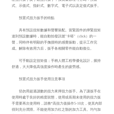
式、示值式、指針式、數字式、電子式以及定值式扳手。
預置式扭力扳手的特點
具有預設扭矩數據和聲響裝配。當緊固件的擰緊扭矩
達到預設數據時，能自動拍發訊號"卡嗒"（click）的一
聲，同時伴有明顯的手撫摸時的感覺振動，提示工作完
成。解除有效用力后，扳手各相關零件能自動復位。
可手動設定扭矩值；手柄人體工程學優化設計，握持
舒適，大大降低高強度操作時產生的疲勞感。
預置式扭力扳手使用注意事項
切勿用超過讀數的扭力來擰扭力扳手。為了讓扳手在
使用時處于良好的精度狀態，使用或長期未使用的扭力扳
手需要再次使用時，請務*高扭力值操作5-10次，使其內部
得到充分潤滑。不能使用加力杠之類的加力工具。均勻加