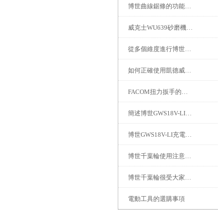
博世曲線鋸條的功能及應用
威克士WU639砂磨機日常維護與保養方法
從多個維度進行博世GWS18V-LI充電角磨機的安全性分析
如何正確使用凱德威吸塵器？
FACOM扭力扳手的主要特性
簡述博世GWS18V-LI充電角磨機使用注意事項
博世GWS18V-LI充電角磨機的易操作性探討
博世千葉輪使用注意事項
博世千葉輪很受大家歡迎，是常用的打磨工具之一
電動工具的選購事項